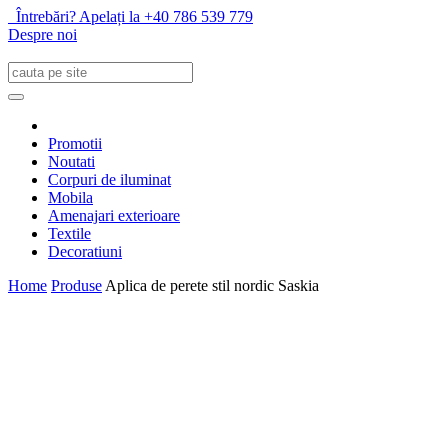
Întrebări? Apelați la +40 786 539 779
Despre noi
Promotii
Noutati
Corpuri de iluminat
Mobila
Amenajari exterioare
Textile
Decoratiuni
Home
Produse
Aplica de perete stil nordic Saskia