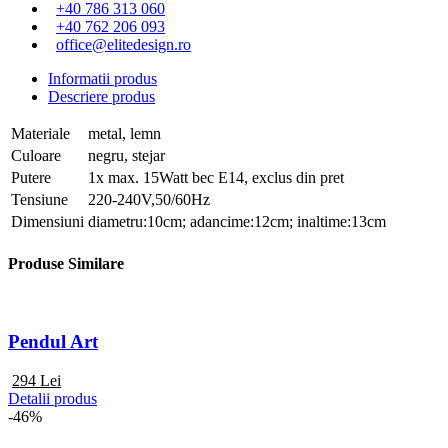
+40 786 313 060
+40 762 206 093
office@elitedesign.ro
Informatii produs
Descriere produs
Materiale
metal, lemn
Culoare
negru, stejar
Putere
1x max. 15Watt bec E14, exclus din pret
Tensiune
220-240V,50/60Hz
Dimensiuni
diametru:10cm; adancime:12cm; inaltime:13cm
Produse Similare
Pendul Art
294
Lei
Detalii produs
-46%