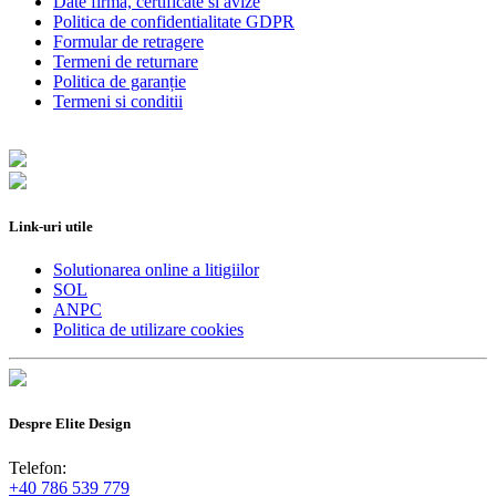
Date firma, certificate si avize
Politica de confidentialitate GDPR
Formular de retragere
Termeni de returnare
Politica de garanție
Termeni si conditii
Link-uri utile
Solutionarea online a litigiilor
SOL
ANPC
Politica de utilizare cookies
Despre Elite Design
Telefon:
+40 786 539 779