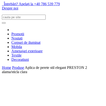
Întrebări? Apelați la +40 786 539 779
Despre noi
Promotii
Noutati
Corpuri de iluminat
Mobila
Amenajari exterioare
Textile
Decoratiuni
Home
Produse
Aplica de perete stil elegant PRESTON 2
alama/sticla clara