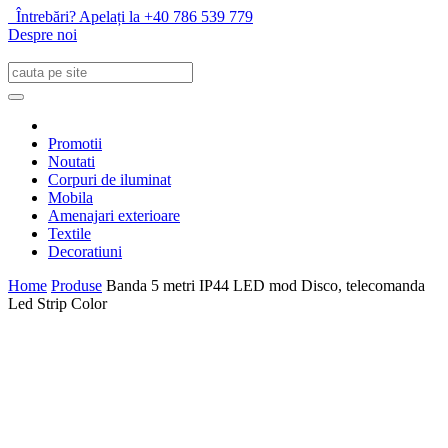
Întrebări? Apelați la +40 786 539 779
Despre noi
Promotii
Noutati
Corpuri de iluminat
Mobila
Amenajari exterioare
Textile
Decoratiuni
Home
Produse
Banda 5 metri IP44 LED mod Disco, telecomanda
Led Strip Color