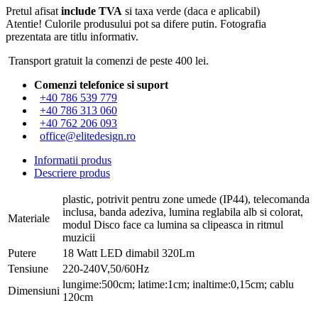
Pretul afisat
include TVA
si taxa verde (daca e aplicabil)
Atentie! Culorile produsului pot sa difere putin. Fotografia
prezentata are titlu informativ.
Transport gratuit la comenzi de peste 400 lei.
Comenzi telefonice si suport
+40 786 539 779
+40 786 313 060
+40 762 206 093
office@elitedesign.ro
Informatii produs
Descriere produs
plastic, potrivit pentru zone umede (IP44), telecomanda
inclusa, banda adeziva, lumina reglabila alb si colorat,
Materiale
modul Disco face ca lumina sa clipeasca in ritmul
muzicii
Putere
18 Watt LED dimabil 320Lm
Tensiune
220-240V,50/60Hz
lungime:500cm; latime:1cm; inaltime:0,15cm; cablu
Dimensiuni
120cm