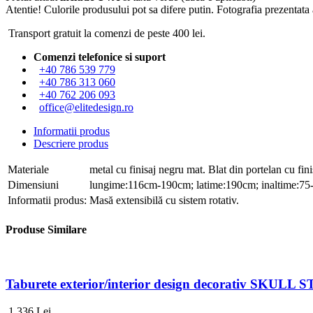
Atentie! Culorile produsului pot sa difere putin. Fotografia prezentata a
Transport gratuit la comenzi de peste 400 lei.
Comenzi telefonice si suport
+40 786 539 779
+40 786 313 060
+40 762 206 093
office@elitedesign.ro
Informatii produs
Descriere produs
Materiale
metal cu finisaj negru mat. Blat din portelan cu fini
Dimensiuni
lungime:116cm-190cm; latime:190cm; inaltime:7
Informatii produs:
Masă extensibilă cu sistem rotativ.
Produse Similare
Taburete exterior/interior design decorativ SKULL
1 336
Lei