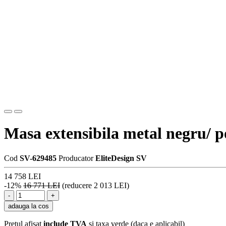
Masa extensibila metal negru/ 
Cod
SV-629485
Producator
EliteDesign SV
14 758 LEI
-12%
16 771 LEI
(reducere 2 013 LEI)
adauga la cos
Pretul afisat
include TVA
si taxa verde (daca e aplicabil)