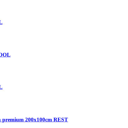
OL
STOOL
OL
odern premium 200x100cm REST