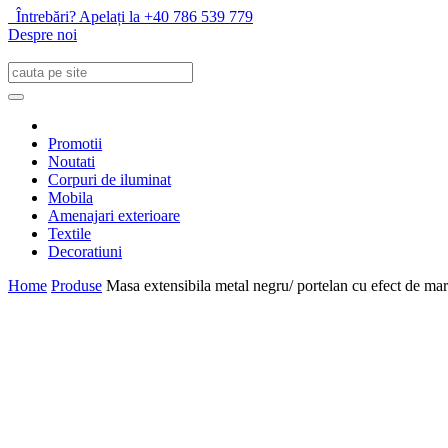
Întrebări? Apelați la +40 786 539 779
Despre noi
Promotii
Noutati
Corpuri de iluminat
Mobila
Amenajari exterioare
Textile
Decoratiuni
Home
Produse
Masa extensibila metal negru/ portelan cu efect de 