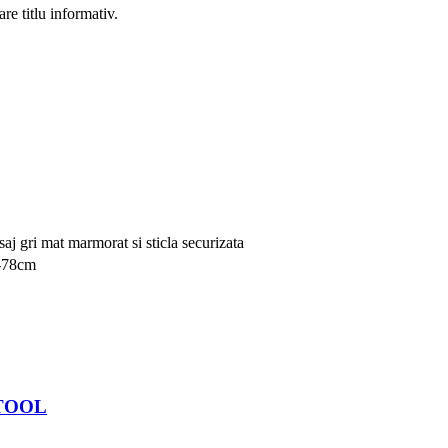
re titlu informativ.
saj gri mat marmorat si sticla securizata
5-78cm
 STOOL