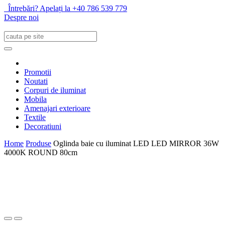
Întrebări? Apelați la +40 786 539 779
Despre noi
Promotii
Noutati
Corpuri de iluminat
Mobila
Amenajari exterioare
Textile
Decoratiuni
Home
Produse
Oglinda baie cu iluminat LED LED MIRROR 36W
4000K ROUND 80cm