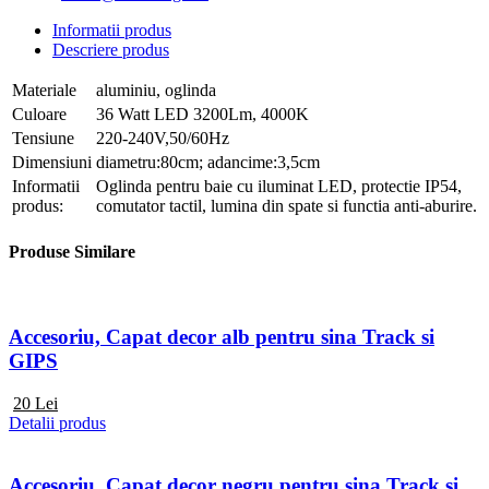
Informatii produs
Descriere produs
Materiale
aluminiu, oglinda
Culoare
36 Watt LED 3200Lm, 4000K
Tensiune
220-240V,50/60Hz
Dimensiuni
diametru:80cm; adancime:3,5cm
Informatii
Oglinda pentru baie cu iluminat LED, protectie IP54,
produs:
comutator tactil, lumina din spate si functia anti-aburire.
Produse Similare
Accesoriu, Capat decor alb pentru sina Track si
GIPS
20
Lei
Detalii produs
Accesoriu, Capat decor negru pentru sina Track si