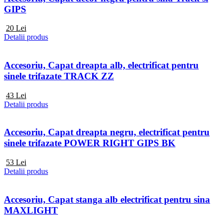
GIPS
20
Lei
Detalii produs
Accesoriu, Capat dreapta alb, electrificat pentru
sinele trifazate TRACK ZZ
43
Lei
Detalii produs
Accesoriu, Capat dreapta negru, electrificat pentru
sinele trifazate POWER RIGHT GIPS BK
53
Lei
Detalii produs
Accesoriu, Capat stanga alb electrificat pentru sina
MAXLIGHT