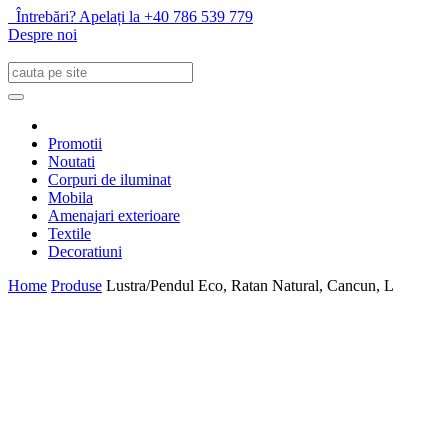
Întrebări? Apelați la +40 786 539 779
Despre noi
Promotii
Noutati
Corpuri de iluminat
Mobila
Amenajari exterioare
Textile
Decoratiuni
Home
Produse
Lustra/Pendul Eco, Ratan Natural, Cancun, L