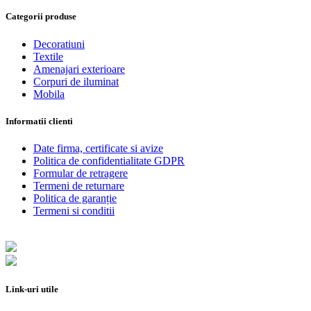
Categorii produse
Decoratiuni
Textile
Amenajari exterioare
Corpuri de iluminat
Mobila
Informatii clienti
Date firma, certificate si avize
Politica de confidentialitate GDPR
Formular de retragere
Termeni de returnare
Politica de garanție
Termeni si conditii
Link-uri utile