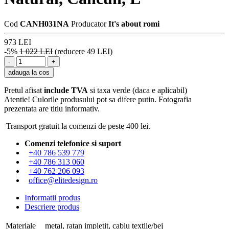
Cod
CANH031NA
Producator
It's about romi
973 LEI
-5%
1 022 LEI
(reducere 49 LEI)
adauga la cos
Pretul afisat
include TVA
si taxa verde (daca e aplicabil)
Atentie! Culorile produsului pot sa difere putin. Fotografia
prezentata are titlu informativ.
Transport gratuit la comenzi de peste 400 lei.
Comenzi telefonice si suport
+40 786 539 779
+40 786 313 060
+40 762 206 093
office@elitedesign.ro
Informatii produs
Descriere produs
Materiale
metal, ratan impletit, cablu textile/bej