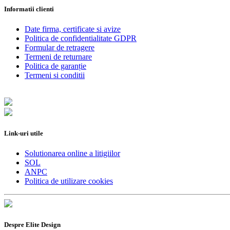
Informatii clienti
Date firma, certificate si avize
Politica de confidentialitate GDPR
Formular de retragere
Termeni de returnare
Politica de garanție
Termeni si conditii
Link-uri utile
Solutionarea online a litigiilor
SOL
ANPC
Politica de utilizare cookies
Despre Elite Design