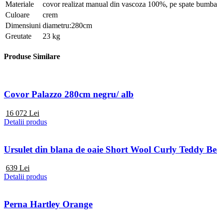
Materiale
covor realizat manual din vascoza 100%, pe spate bumbac/
Culoare
crem
Dimensiuni
diametru:280cm
Greutate
23 kg
Produse Similare
Covor Palazzo 280cm negru/ alb
16 072
Lei
Detalii produs
Ursulet din blana de oaie Short Wool Curly Teddy B
639
Lei
Detalii produs
Perna Hartley Orange