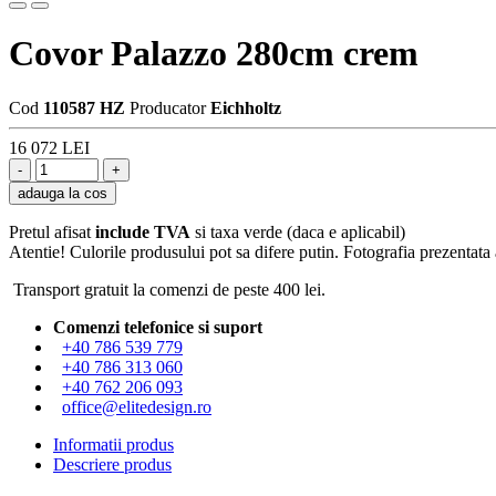
Covor Palazzo 280cm crem
Cod
110587 HZ
Producator
Eichholtz
16 072 LEI
adauga la cos
Pretul afisat
include TVA
si taxa verde (daca e aplicabil)
Atentie! Culorile produsului pot sa difere putin. Fotografia prezentata a
Transport gratuit la comenzi de peste 400 lei.
Comenzi telefonice si suport
+40 786 539 779
+40 786 313 060
+40 762 206 093
office@elitedesign.ro
Informatii produs
Descriere produs