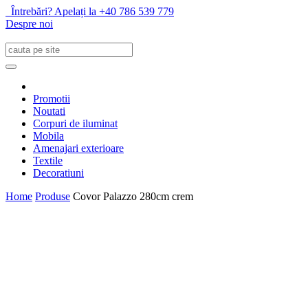
Întrebări? Apelați la +40 786 539 779
Despre noi
Promotii
Noutati
Corpuri de iluminat
Mobila
Amenajari exterioare
Textile
Decoratiuni
Home
Produse
Covor Palazzo 280cm crem