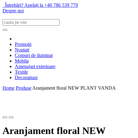
Întrebări? Apelați la +40 786 539 779
Despre noi
Promotii
Noutati
Corpuri de iluminat
Mobila
Amenajari exterioare
Textile
Decoratiuni
Home
Produse
Aranjament floral NEW PLANT VANDA
Aranjament floral NEW