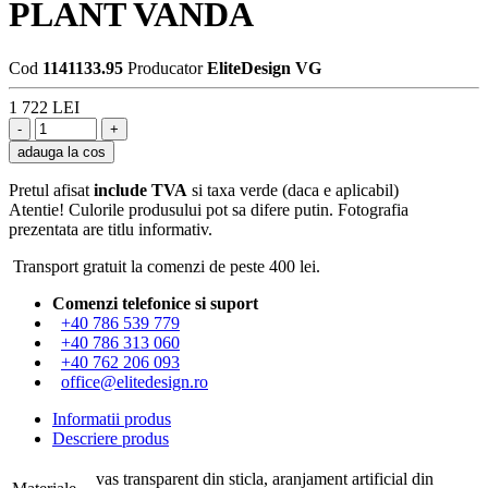
PLANT VANDA
Cod
1141133.95
Producator
EliteDesign VG
1 722 LEI
adauga la cos
Pretul afisat
include TVA
si taxa verde (daca e aplicabil)
Atentie! Culorile produsului pot sa difere putin. Fotografia
prezentata are titlu informativ.
Transport gratuit la comenzi de peste 400 lei.
Comenzi telefonice si suport
+40 786 539 779
+40 786 313 060
+40 762 206 093
office@elitedesign.ro
Informatii produs
Descriere produs
vas transparent din sticla, aranjament artificial din