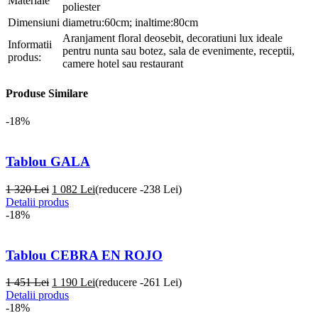
Materiale
poliester
Dimensiuni
diametru:60cm; inaltime:80cm
Aranjament floral deosebit, decoratiuni lux ideale
Informatii
pentru nunta sau botez, sala de evenimente, receptii,
produs:
camere hotel sau restaurant
Produse Similare
-18%
Tablou GALA
1 320 Lei
1 082
Lei
(reducere -238 Lei)
Detalii produs
-18%
Tablou CEBRA EN ROJO
1 451 Lei
1 190
Lei
(reducere -261 Lei)
Detalii produs
-18%