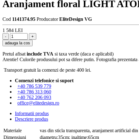
Aranjament floral LIGHT 
Cod
1141374.95
Producator
EliteDesign VG
1 584 LEI
adauga la cos
Pretul afisat
include TVA
si taxa verde (daca e aplicabil)
Atentie! Culorile produsului pot sa difere putin. Fotografia prezentata a
Transport gratuit la comenzi de peste 400 lei.
Comenzi telefonice si suport
+40 786 539 779
+40 786 313 060
+40 762 206 093
office@elitedesign.ro
Informatii produs
Descriere produs
Materiale
vas din sticla transparenta, aranjament artificial din
Dimensiuni
diametru:35cm; inaltime:65cm