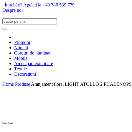
Întrebări? Apelați la +40 786 539 779
Despre noi
Promotii
Noutati
Corpuri de iluminat
Mobila
Amenajari exterioare
Textile
Decoratiuni
Home
Produse
Aranjament floral LIGHT ATOLLO 2 PHALENO