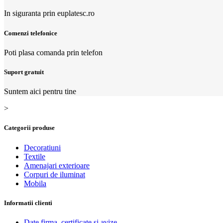
In siguranta prin euplatesc.ro
Comenzi telefonice
Poti plasa comanda prin telefon
Suport gratuit
Suntem aici pentru tine
>
Categorii produse
Decoratiuni
Textile
Amenajari exterioare
Corpuri de iluminat
Mobila
Informatii clienti
Date firma, certificate si avize