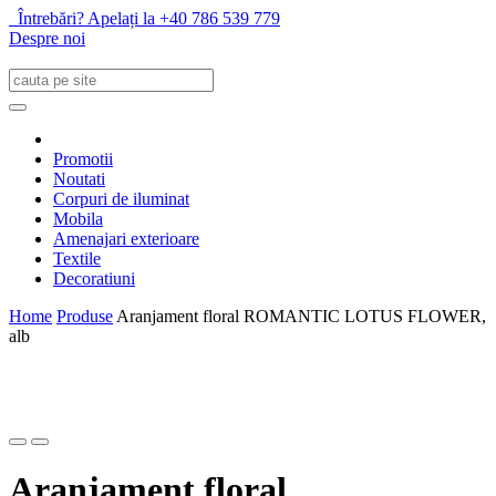
Întrebări? Apelați la +40 786 539 779
Despre noi
Promotii
Noutati
Corpuri de iluminat
Mobila
Amenajari exterioare
Textile
Decoratiuni
Home
Produse
Aranjament floral ROMANTIC LOTUS FLOWER,
alb
Aranjament floral