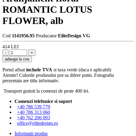
ROMANTIC LOTUS
FLOWER, alb
Cod
1141956.95
Producator
EliteDesign VG
414 LEI
adauga la cos
Pretul afisat
include TVA
si taxa verde (daca e aplicabil)
Atentie! Culorile produsului pot sa difere putin. Fotografia
prezentata are titlu informativ.
Transport gratuit la comenzi de peste 400 lei.
Comenzi telefonice si suport
+40 786 539 779
+40 786 313 060
+40 762 206 093
office@elitedesign.ro
Informatii produs