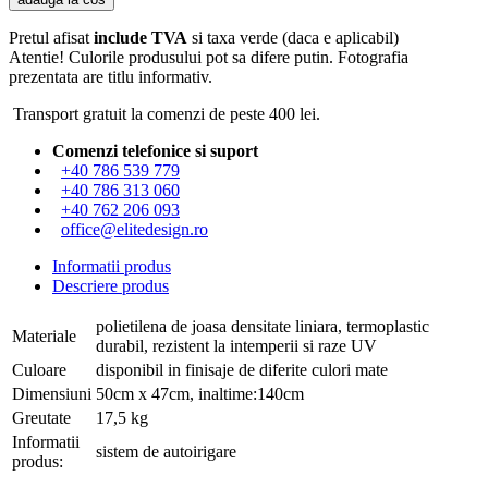
Pretul afisat
include TVA
si taxa verde (daca e aplicabil)
Atentie! Culorile produsului pot sa difere putin. Fotografia
prezentata are titlu informativ.
Transport gratuit la comenzi de peste 400 lei.
Comenzi telefonice si suport
+40 786 539 779
+40 786 313 060
+40 762 206 093
office@elitedesign.ro
Informatii produs
Descriere produs
polietilena de joasa densitate liniara, termoplastic
Materiale
durabil, rezistent la intemperii si raze UV
Culoare
disponibil in finisaje de diferite culori mate
Dimensiuni
50cm x 47cm, inaltime:140cm
Greutate
17,5 kg
Informatii
sistem de autoirigare
produs: