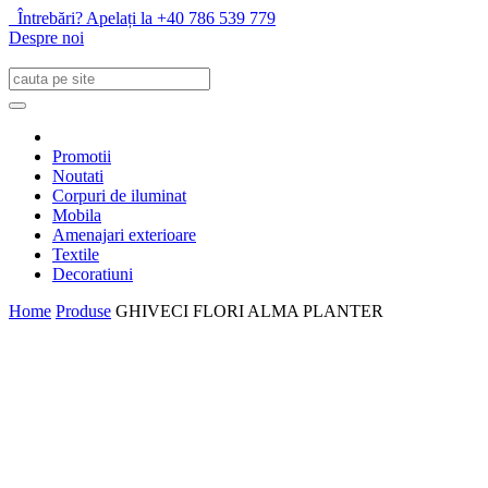
Întrebări? Apelați la +40 786 539 779
Despre noi
Promotii
Noutati
Corpuri de iluminat
Mobila
Amenajari exterioare
Textile
Decoratiuni
Home
Produse
GHIVECI FLORI ALMA PLANTER