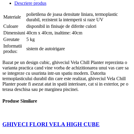
Descriere produs
polietilena de joasa densitate liniara, termoplastic
Materiale
durabil, rezistent la intemperii si raze UV
Culoare
disponibil in finisaje de diferite culori
Dimensiuni
40cm x 40cm, inaltime: 40cm
Greutate
5 kg
Informatii
sistem de autoirigare
produs:
Bazat pe un design cubic, ghiveciul Vela Chill Planter reprezinta o
varianta practica cand vine vorba de achizitionarea unui vas care sa
se integreze cu usurinta intr-un spatiu modern. Datorita
termoplasticului durabil din care este realizat, ghiveciul Vela Chill
Planter poate fi asezat atat in spatii interioare, cat si in exterior, pe o
terasa deschisa sau pe marginea piscinei.
Produse Similare
GHIVECI FLORI VELA HIGH CUBE