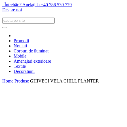
Întrebări? Apelați la +40 786 539 779
Despre noi
Promotii
Noutati
Corpuri de iluminat
Mobila
Amenajari exterioare
Textile
Decoratiuni
Home
Produse
GHIVECI VELA CHILL PLANTER