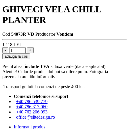
GHIVECI VELA CHILL
PLANTER
Cod
54073R VD
Producator
Vondom
1 118 LEI
adauga la cos
Pretul afisat
include TVA
si taxa verde (daca e aplicabil)
Atentie! Culorile produsului pot sa difere putin. Fotografia
prezentata are titlu informativ.
Transport gratuit la comenzi de peste 400 lei.
Comenzi telefonice si suport
+40 786 539 779
+40 786 313 060
+40 762 206 093
office@elitedesign.ro
Informatii produs