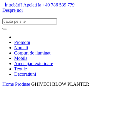
Întrebări? Apelați la +40 786 539 779
Despre noi
Promotii
Noutati
Corpuri de iluminat
Mobila
Amenajari exterioare
Textile
Decoratiuni
Home
Produse
GHIVECI BLOW PLANTER