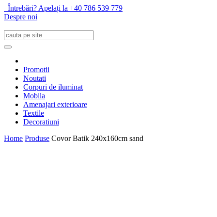
Întrebări? Apelați la +40 786 539 779
Despre noi
Promotii
Noutati
Corpuri de iluminat
Mobila
Amenajari exterioare
Textile
Decoratiuni
Home
Produse
Covor Batik 240x160cm sand