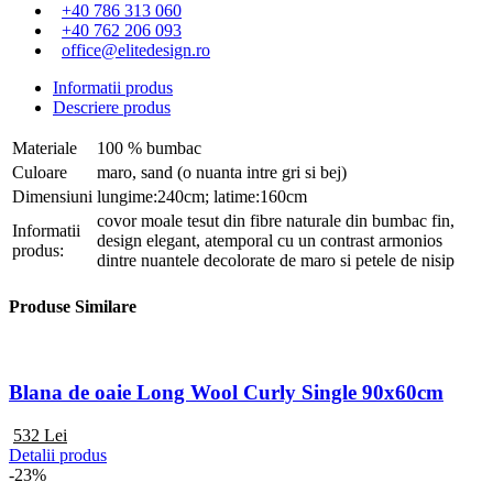
+40 786 313 060
+40 762 206 093
office@elitedesign.ro
Informatii produs
Descriere produs
Materiale
100 % bumbac
Culoare
maro, sand (o nuanta intre gri si bej)
Dimensiuni
lungime:240cm; latime:160cm
covor moale tesut din fibre naturale din bumbac fin,
Informatii
design elegant, atemporal cu un contrast armonios
produs:
dintre nuantele decolorate de maro si petele de nisip
Produse Similare
Blana de oaie Long Wool Curly Single 90x60cm
532
Lei
Detalii produs
-23%