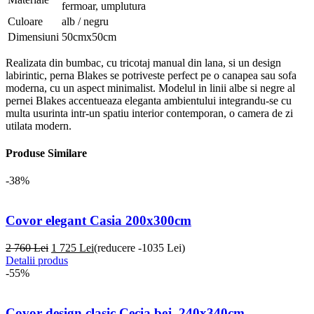
fermoar, umplutura
Culoare
alb / negru
Dimensiuni
50cmx50cm
Realizata din bumbac, cu tricotaj manual din lana, si un design
labirintic, perna Blakes se potriveste perfect pe o canapea sau sofa
moderna, cu un aspect minimalist. Modelul in linii albe si negre al
pernei Blakes accentueaza eleganta ambientului integrandu-se cu
multa usurinta intr-un spatiu interior contemporan, o camera de zi
utilata modern.
Produse Similare
-38%
Covor elegant Casia 200x300cm
2 760 Lei
1 725
Lei
(reducere -1035 Lei)
Detalii produs
-55%
Covor design clasic Cecia bej, 240x340cm