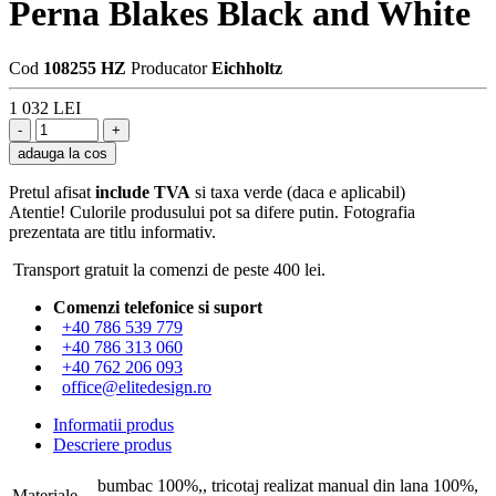
Perna Blakes Black and White
Cod
108255 HZ
Producator
Eichholtz
1 032 LEI
adauga la cos
Pretul afisat
include TVA
si taxa verde (daca e aplicabil)
Atentie! Culorile produsului pot sa difere putin. Fotografia
prezentata are titlu informativ.
Transport gratuit la comenzi de peste 400 lei.
Comenzi telefonice si suport
+40 786 539 779
+40 786 313 060
+40 762 206 093
office@elitedesign.ro
Informatii produs
Descriere produs
bumbac 100%,, tricotaj realizat manual din lana 100%,
Materiale