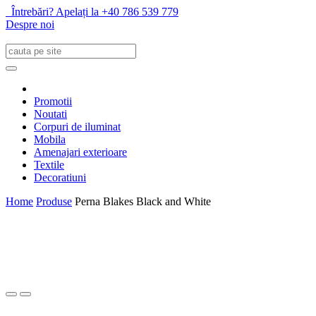
Întrebări? Apelați la +40 786 539 779
Despre noi
Promotii
Noutati
Corpuri de iluminat
Mobila
Amenajari exterioare
Textile
Decoratiuni
Home
Produse
Perna Blakes Black and White