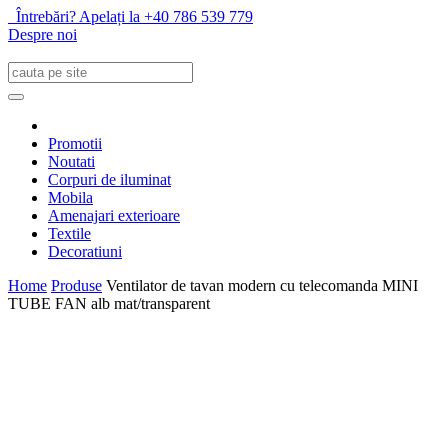
Întrebări? Apelați la +40 786 539 779
Despre noi
Promotii
Noutati
Corpuri de iluminat
Mobila
Amenajari exterioare
Textile
Decoratiuni
Home
Produse
Ventilator de tavan modern cu telecomanda MINI
TUBE FAN alb mat/transparent