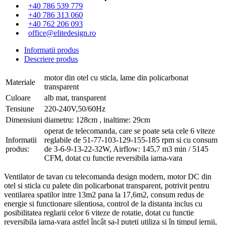
+40 786 539 779
+40 786 313 060
+40 762 206 093
office@elitedesign.ro
Informatii produs
Descriere produs
motor din otel cu sticla, lame din policarbonat
Materiale
transparent
Culoare
alb mat, transparent
Tensiune
220-240V,50/60Hz
Dimensiuni
diametru: 128cm , inaltime: 29cm
operat de telecomanda, care se poate seta cele 6 viteze
Informatii
reglabile de 51-77-103-129-155-185 rpm si cu consum
produs:
de 3-6-9-13-22-32W, Airflow: 145,7 m3 min / 5145
CFM, dotat cu functie reversibila iarna-vara
Ventilator de tavan cu telecomanda design modern, motor DC din
otel si sticla cu palete din policarbonat transparent, potrivit pentru
ventilarea spatilor intre 13m2 pana la 17,6m2, consum redus de
energie si functionare silentiosa, control de la distanta inclus cu
posibilitatea reglarii celor 6 viteze de rotatie, dotat cu functie
reversibila iarna-vara astfel încât sa-l puteti utiliza si în timpul iernii,