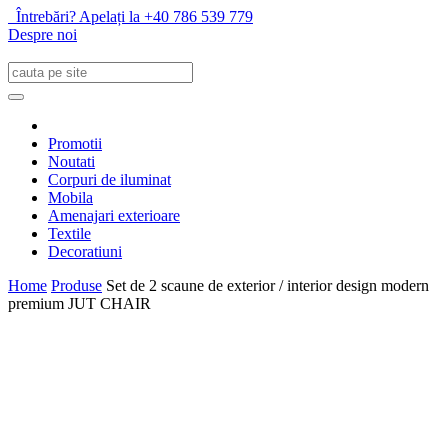
Întrebări? Apelați la +40 786 539 779
Despre noi
Promotii
Noutati
Corpuri de iluminat
Mobila
Amenajari exterioare
Textile
Decoratiuni
Home
Produse
Set de 2 scaune de exterior / interior design modern
premium JUT CHAIR