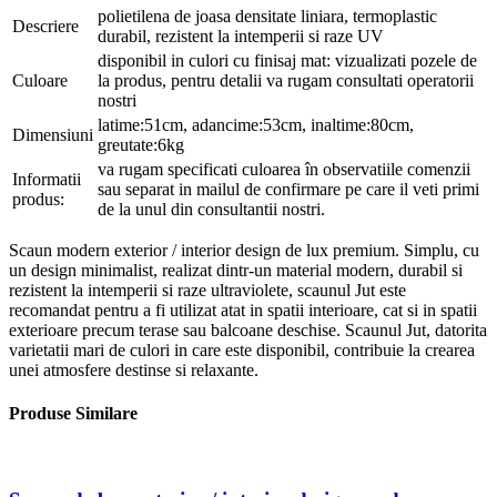
polietilena de joasa densitate liniara, termoplastic
Descriere
durabil, rezistent la intemperii si raze UV
disponibil in culori cu finisaj mat: vizualizati pozele de
Culoare
la produs, pentru detalii va rugam consultati operatorii
nostri
latime:51cm, adancime:53cm, inaltime:80cm,
Dimensiuni
greutate:6kg
va rugam specificati culoarea în observatiile comenzii
Informatii
sau separat in mailul de confirmare pe care il veti primi
produs:
de la unul din consultantii nostri.
Scaun modern exterior / interior design de lux premium. Simplu, cu
un design minimalist, realizat dintr-un material modern, durabil si
rezistent la intemperii si raze ultraviolete, scaunul Jut este
recomandat pentru a fi utilizat atat in spatii interioare, cat si in spatii
exterioare precum terase sau balcoane deschise. Scaunul Jut, datorita
varietatii mari de culori in care este disponibil, contribuie la crearea
unei atmosfere destinse si relaxante.
Produse Similare