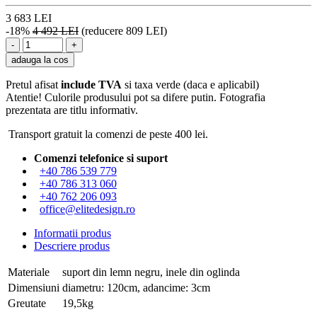
3 683 LEI
-18%
4 492 LEI
(reducere 809 LEI)
adauga la cos
Pretul afisat
include TVA
si taxa verde (daca e aplicabil)
Atentie! Culorile produsului pot sa difere putin. Fotografia
prezentata are titlu informativ.
Transport gratuit la comenzi de peste 400 lei.
Comenzi telefonice si suport
+40 786 539 779
+40 786 313 060
+40 762 206 093
office@elitedesign.ro
Informatii produs
Descriere produs
Materiale
suport din lemn negru, inele din oglinda
Dimensiuni
diametru: 120cm, adancime: 3cm
Greutate
19,5kg