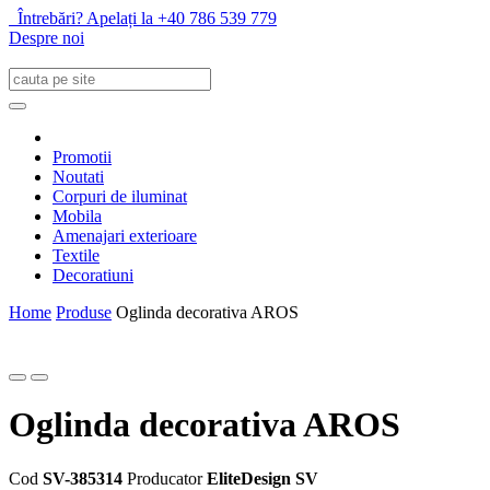
Întrebări? Apelați la +40 786 539 779
Despre noi
Promotii
Noutati
Corpuri de iluminat
Mobila
Amenajari exterioare
Textile
Decoratiuni
Home
Produse
Oglinda decorativa AROS
Oglinda decorativa AROS
Cod
SV-385314
Producator
EliteDesign SV