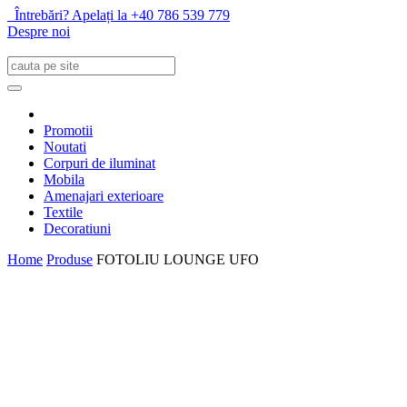
Întrebări? Apelați la +40 786 539 779
Despre noi
Promotii
Noutati
Corpuri de iluminat
Mobila
Amenajari exterioare
Textile
Decoratiuni
Home
Produse
FOTOLIU LOUNGE UFO