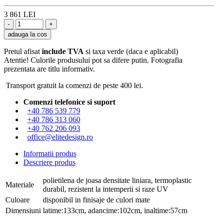
3 861 LEI
adauga la cos
Pretul afisat
include TVA
si taxa verde (daca e aplicabil)
Atentie! Culorile produsului pot sa difere putin. Fotografia
prezentata are titlu informativ.
Transport gratuit la comenzi de peste 400 lei.
Comenzi telefonice si suport
+40 786 539 779
+40 786 313 060
+40 762 206 093
office@elitedesign.ro
Informatii produs
Descriere produs
polietilena de joasa densitate liniara, termoplastic
Materiale
durabil, rezistent la intemperii si raze UV
Culoare
disponibil in finisaje de culori mate
Dimensiuni
latime:133cm, adancime:102cm, inaltime:57cm