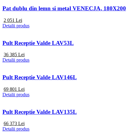
Pat dublu din lemn si metal VENECJA, 180X200
2 051
Lei
Detalii produs
Pult Receptie Valde LAV53L
36 385
Lei
Detalii produs
Pult Receptie Valde LAV146L
69 801
Lei
Detalii produs
Pult Receptie Valde LAV135L
66 373
Lei
Detalii produs