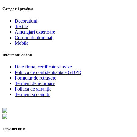
Categorii produse
Decoratiuni
Textile
Amenajari exterioare
Corpuri de iluminat
Mobila
Informatii clienti
Date firma, certificate si avize
Politica de confidentialitate GDPR
Formular de retragere
Termeni de returnare
Politica de garanție
Termeni si conditii
Link-uri utile