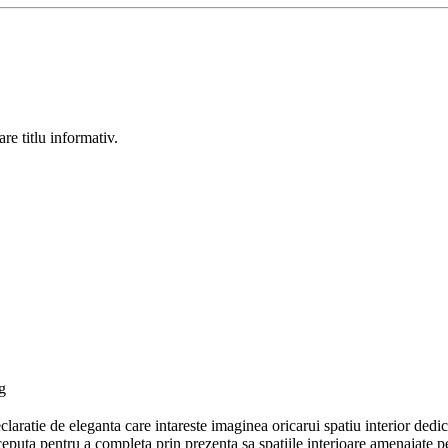
re titlu informativ.
g
aratie de eleganta care intareste imaginea oricarui spatiu interior dedic
conceputa pentru a completa prin prezenta sa spatiile interioare amenajate