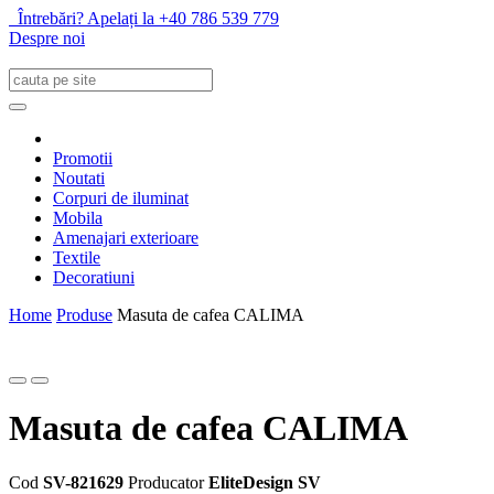
Întrebări? Apelați la +40 786 539 779
Despre noi
Promotii
Noutati
Corpuri de iluminat
Mobila
Amenajari exterioare
Textile
Decoratiuni
Home
Produse
Masuta de cafea CALIMA
Masuta de cafea CALIMA
Cod
SV-821629
Producator
EliteDesign SV