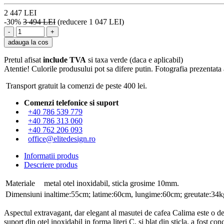
2 447 LEI
-30%
3 494 LEI
(reducere 1 047 LEI)
adauga la cos
Pretul afisat
include TVA
si taxa verde (daca e aplicabil)
Atentie! Culorile produsului pot sa difere putin. Fotografia prezentata a
Transport gratuit la comenzi de peste 400 lei.
Comenzi telefonice si suport
+40 786 539 779
+40 786 313 060
+40 762 206 093
office@elitedesign.ro
Informatii produs
Descriere produs
Materiale
metal otel inoxidabil, sticla grosime 10mm.
Dimensiuni
inaltime:55cm; latime:60cm, lungime:60cm; greutate:34k
Aspectul extravagant, dar elegant al masutei de cafea Calima este o decl
suport din otel inoxidabil in forma literi C, si blat din sticla, a fost 