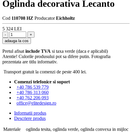
Oglinda decorativa Lecanto
Cod
110708 HZ
Producator
Eichholtz
5 324 LEI
adauga la cos
Pretul afisat
include TVA
si taxa verde (daca e aplicabil)
Atentie! Culorile produsului pot sa difere putin. Fotografia
prezentata are titlu informativ.
Transport gratuit la comenzi de peste 400 lei.
Comenzi telefonice si suport
+40 786 539 779
+40 786 313 060
+40 762 206 093
office@elitedesign.ro
Informatii produs
Descriere produs
Materiale
oglinda tesita, oglinda verde, oglinda convexa in mijloc