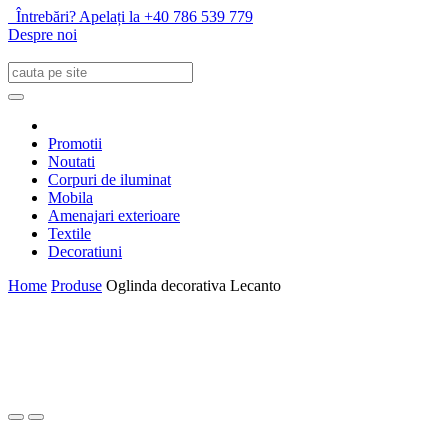
Întrebări? Apelați la +40 786 539 779
Despre noi
Promotii
Noutati
Corpuri de iluminat
Mobila
Amenajari exterioare
Textile
Decoratiuni
Home
Produse
Oglinda decorativa Lecanto