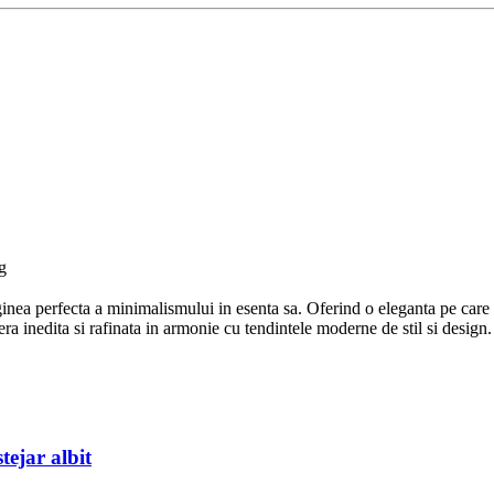
g
nea perfecta a minimalismului in esenta sa. Oferind o eleganta pe care do
era inedita si rafinata in armonie cu tendintele moderne de stil si design.
ejar albit