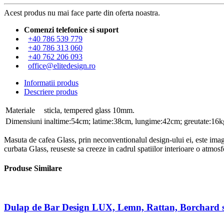
Acest produs nu mai face parte din oferta noastra.
Comenzi telefonice si suport
+40 786 539 779
+40 786 313 060
+40 762 206 093
office@elitedesign.ro
Informatii produs
Descriere produs
Materiale
sticla, tempered glass 10mm.
Dimensiuni
inaltime:54cm; latime:38cm, lungime:42cm; greutate:16k
Masuta de cafea Glass, prin neconventionalul design-ului ei, este imagi
curbata Glass, reuseste sa creeze in cadrul spatiilor interioare o atmosf
Produse Similare
Dulap de Bar Design LUX, Lemn, Rattan, Borchard st