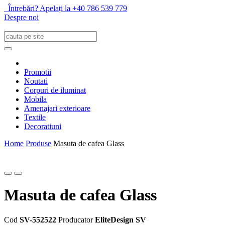
Întrebări? Apelați la +40 786 539 779
Despre noi
Promotii
Noutati
Corpuri de iluminat
Mobila
Amenajari exterioare
Textile
Decoratiuni
Home
Produse
Masuta de cafea Glass
Masuta de cafea Glass
Cod
SV-552522
Producator
EliteDesign SV