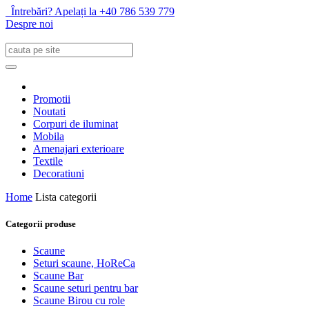
Întrebări? Apelați la +40 786 539 779
Despre noi
Promotii
Noutati
Corpuri de iluminat
Mobila
Amenajari exterioare
Textile
Decoratiuni
Home
Lista categorii
Categorii produse
Scaune
Seturi scaune, HoReCa
Scaune Bar
Scaune seturi pentru bar
Scaune Birou cu role