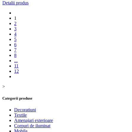
Detalii produs
1
2
3
4
5
6
7
8
...
11
12
>
Categorii produse
Decoratiuni
Textile
Amenajari exterioare
Corpuri de iluminat
Mobila