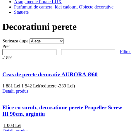
Aranjamente florale LUX
Parfumuri de camera, Idei cadouri, Obiecte decorative
Statuete
Decoratiuni perete
Sorteaza dupa
Pret
Filtre
-18%
Ceas de perete decorativ AURORA Ø60
1 881 Lei
1 542
Lei
(reducere -339 Lei)
Detalii produs
Elice cu surub, decoratiune perete Propeller Screw
III 90cm, argintiu
1 003
Lei
Detalii produs