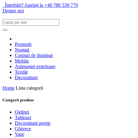
Întrebări? Apelați la +40 786 539 779
Despre noi
Promotii
Noutati
Corpuri de iluminat
Mobila
Amenajari exterioare
Textile
Decoratiuni
Home
Lista categorii
Categorii produse
Oglinzi
Tablouri
Decoratiuni perete
Ghivece
Vaze