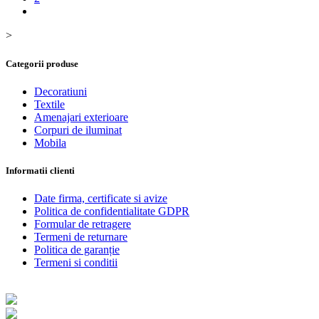
>
Categorii produse
Decoratiuni
Textile
Amenajari exterioare
Corpuri de iluminat
Mobila
Informatii clienti
Date firma, certificate si avize
Politica de confidentialitate GDPR
Formular de retragere
Termeni de returnare
Politica de garanție
Termeni si conditii