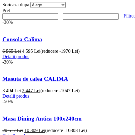
Sorteaza dupa
Pret
Filtre
-30%
Consola Calima
6 565 Lei
4 595
Lei
(reducere -1970 Lei)
Detalii produs
-30%
Masuta de cafea CALIMA
3 494 Lei
2 447
Lei
(reducere -1047 Lei)
Detalii produs
-50%
Masa Dining Antica 100x240cm
20 617 Lei
10 309
Lei
(reducere -10308 Lei)