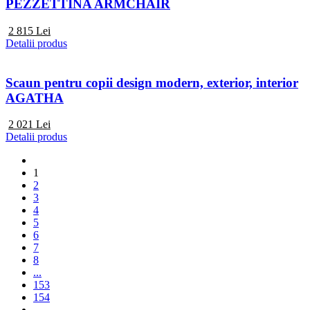
PEZZETTINA ARMCHAIR
2 815
Lei
Detalii produs
Scaun pentru copii design modern, exterior, interior
AGATHA
2 021
Lei
Detalii produs
1
2
3
4
5
6
7
8
...
153
154