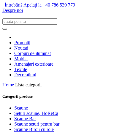
Întrebări? Apelați la +40 786 539 779
Despre noi
Promotii
Noutati
Corpuri de iluminat
Mobila
Amenajari exterioare
Textile
Decoratiuni
Home
Lista categorii
Categorii produse
Scaune
Seturi scaune, HoReCa
Scaune Bar
Scaune seturi pentru bar
Scaune Birou cu role