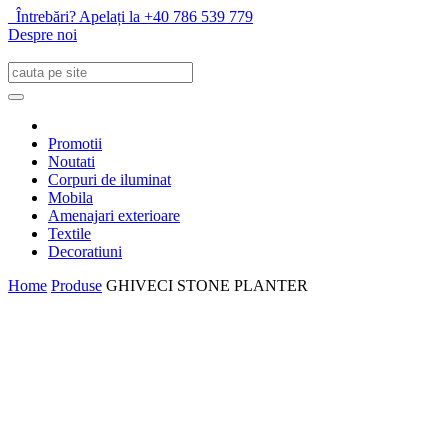
Întrebări? Apelați la +40 786 539 779
Despre noi
Promotii
Noutati
Corpuri de iluminat
Mobila
Amenajari exterioare
Textile
Decoratiuni
Home
Produse
GHIVECI STONE PLANTER