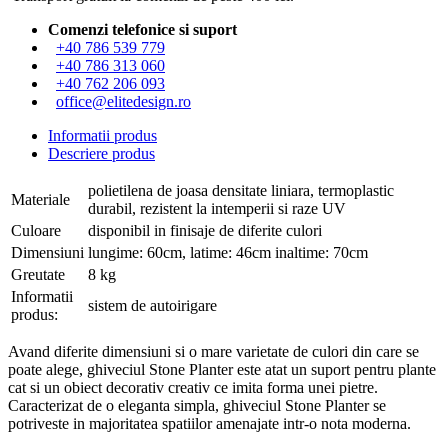
Comenzi telefonice si suport
+40 786 539 779
+40 786 313 060
+40 762 206 093
office@elitedesign.ro
Informatii produs
Descriere produs
polietilena de joasa densitate liniara, termoplastic
Materiale
durabil, rezistent la intemperii si raze UV
Culoare
disponibil in finisaje de diferite culori
Dimensiuni
lungime: 60cm, latime: 46cm inaltime: 70cm
Greutate
8 kg
Informatii
sistem de autoirigare
produs:
Avand diferite dimensiuni si o mare varietate de culori din care se
poate alege, ghiveciul Stone Planter este atat un suport pentru plante
cat si un obiect decorativ creativ ce imita forma unei pietre.
Caracterizat de o eleganta simpla, ghiveciul Stone Planter se
potriveste in majoritatea spatiilor amenajate intr-o nota moderna.