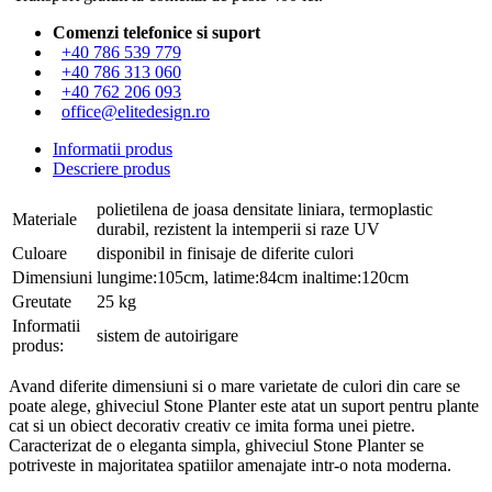
Comenzi telefonice si suport
+40 786 539 779
+40 786 313 060
+40 762 206 093
office@elitedesign.ro
Informatii produs
Descriere produs
polietilena de joasa densitate liniara, termoplastic
Materiale
durabil, rezistent la intemperii si raze UV
Culoare
disponibil in finisaje de diferite culori
Dimensiuni
lungime:105cm, latime:84cm inaltime:120cm
Greutate
25 kg
Informatii
sistem de autoirigare
produs:
Avand diferite dimensiuni si o mare varietate de culori din care se
poate alege, ghiveciul Stone Planter este atat un suport pentru plante
cat si un obiect decorativ creativ ce imita forma unei pietre.
Caracterizat de o eleganta simpla, ghiveciul Stone Planter se
potriveste in majoritatea spatiilor amenajate intr-o nota moderna.