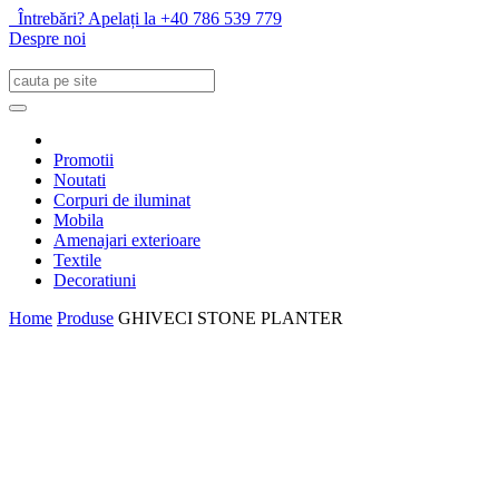
Întrebări? Apelați la +40 786 539 779
Despre noi
Promotii
Noutati
Corpuri de iluminat
Mobila
Amenajari exterioare
Textile
Decoratiuni
Home
Produse
GHIVECI STONE PLANTER