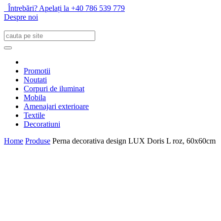
Întrebări? Apelați la +40 786 539 779
Despre noi
Promotii
Noutati
Corpuri de iluminat
Mobila
Amenajari exterioare
Textile
Decoratiuni
Home
Produse
Perna decorativa design LUX Doris L roz, 60x60cm