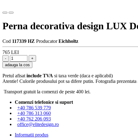
Perna decorativa design LUX Do
Cod
117339 HZ
Producator
Eichholtz
765 LEI
adauga la cos
Pretul afisat
include TVA
si taxa verde (daca e aplicabil)
Atentie! Culorile produsului pot sa difere putin. Fotografia prezentata a
Transport gratuit la comenzi de peste 400 lei.
Comenzi telefonice si suport
+40 786 539 779
+40 786 313 060
+40 762 206 093
office@elitedesign.ro
Informatii produs