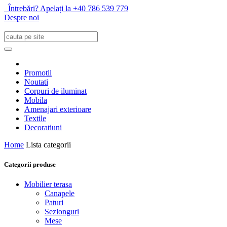
Întrebări? Apelați la +40 786 539 779
Despre noi
Promotii
Noutati
Corpuri de iluminat
Mobila
Amenajari exterioare
Textile
Decoratiuni
Home
Lista categorii
Categorii produse
Mobilier terasa
Canapele
Paturi
Sezlonguri
Mese