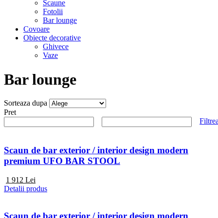
Scaune
Fotolii
Bar lounge
Covoare
Obiecte decorative
Ghivece
Vaze
Bar lounge
Sorteaza dupa
Pret
Filtre
Scaun de bar exterior / interior design modern
premium UFO BAR STOOL
1 912
Lei
Detalii produs
Scaun de bar exterior / interior design modern