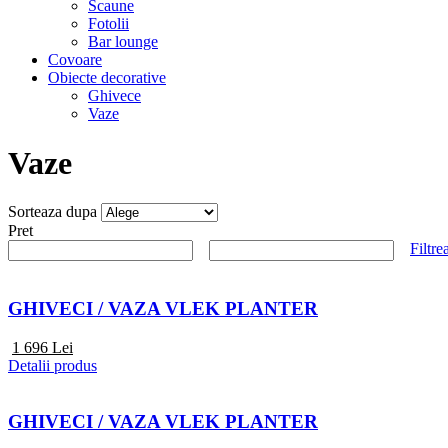
Scaune
Fotolii
Bar lounge
Covoare
Obiecte decorative
Ghivece
Vaze
Vaze
Sorteaza dupa
Pret
Filtre
GHIVECI / VAZA VLEK PLANTER
1 696
Lei
Detalii produs
GHIVECI / VAZA VLEK PLANTER