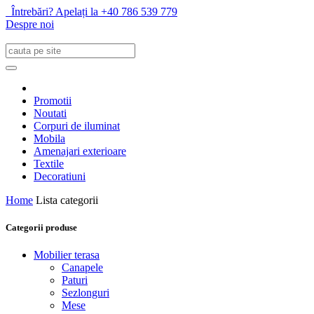
Întrebări? Apelați la +40 786 539 779
Despre noi
Promotii
Noutati
Corpuri de iluminat
Mobila
Amenajari exterioare
Textile
Decoratiuni
Home
Lista categorii
Categorii produse
Mobilier terasa
Canapele
Paturi
Sezlonguri
Mese