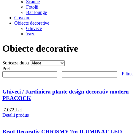
Scaune
Fotolii
Bar lounge
Covoare
Obiecte decorative
Ghivece
Vaze
Obiecte decorative
Sorteaza dupa
Pret
Filtre
Ghiveci / Jardiniera plante design decorativ modern
PEACOCK
7 072
Lei
Detalii produs
Brad Decorativ CHRISMY 2m ILUMINAT LED