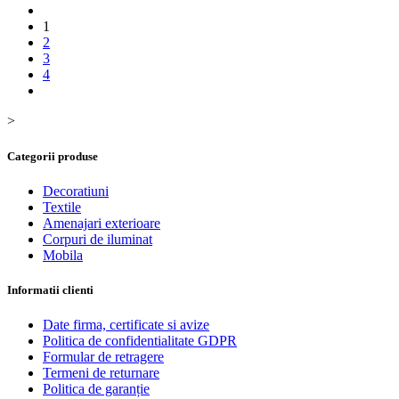
1
2
3
4
>
Categorii produse
Decoratiuni
Textile
Amenajari exterioare
Corpuri de iluminat
Mobila
Informatii clienti
Date firma, certificate si avize
Politica de confidentialitate GDPR
Formular de retragere
Termeni de returnare
Politica de garanție