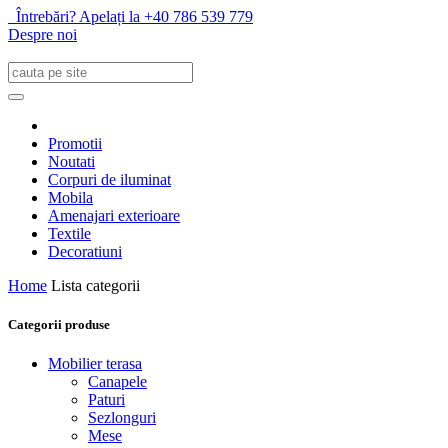
Întrebări? Apelați la +40 786 539 779
Despre noi
Promotii
Noutati
Corpuri de iluminat
Mobila
Amenajari exterioare
Textile
Decoratiuni
Home
Lista categorii
Categorii produse
Mobilier terasa
Canapele
Paturi
Sezlonguri
Mese