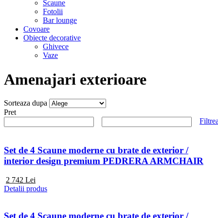
Scaune
Fotolii
Bar lounge
Covoare
Obiecte decorative
Ghivece
Vaze
Amenajari exterioare
Sorteaza dupa
Pret
Filtre
Set de 4 Scaune moderne cu brate de exterior /
interior design premium PEDRERA ARMCHAIR
2 742
Lei
Detalii produs
Set de 4 Scaune moderne cu brate de exterior /