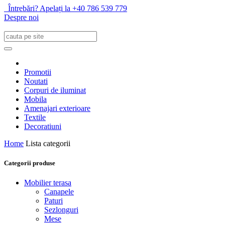
Întrebări? Apelați la +40 786 539 779
Despre noi
Promotii
Noutati
Corpuri de iluminat
Mobila
Amenajari exterioare
Textile
Decoratiuni
Home
Lista categorii
Categorii produse
Mobilier terasa
Canapele
Paturi
Sezlonguri
Mese