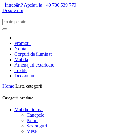
Întrebări? Apelați la +40 786 539 779
Despre noi
Promotii
Noutati
Corpuri de iluminat
Mobila
Amenajari exterioare
Textile
Decoratiuni
Home
Lista categorii
Categorii produse
Mobilier terasa
Canapele
Paturi
Sezlonguri
Mese