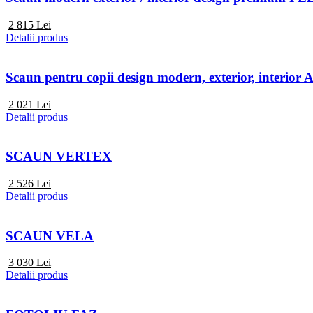
2 815
Lei
Detalii produs
Scaun pentru copii design modern, exterior, interi
2 021
Lei
Detalii produs
SCAUN VERTEX
2 526
Lei
Detalii produs
SCAUN VELA
3 030
Lei
Detalii produs